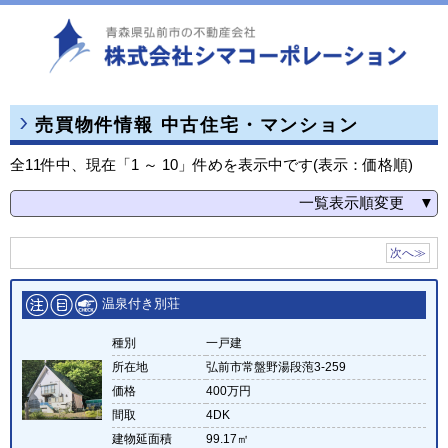
売買物件情報 中古住宅・マンション
全11件中、現在「1 ～ 10」件めを表示中です(表示：価格順)
一覧表示順変更 ▼
物件種別ごと
次へ≫
価格順
築年月の新しい順
温泉付き別荘
町名ごと
種別
一戸建
情報更新順
所在地
弘前市常盤野湯段萢3-259
価格
400万円
間取
4DK
建物延面積
99.17㎡