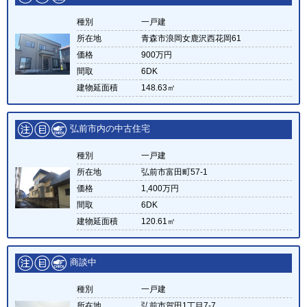
種別
一戸建
所在地
青森市浪岡女鹿沢西花岡61
価格
900万円
間取
6DK
建物延面積
148.63㎡
弘前市内の中古住宅
種別
一戸建
所在地
弘前市富田町57-1
価格
1,400万円
間取
6DK
建物延面積
120.61㎡
商談中
種別
一戸建
所在地
弘前市賀田1丁目7-7