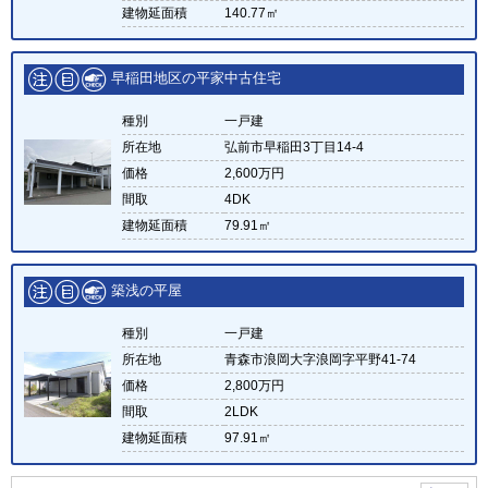
建物延面積
140.77㎡
早稲田地区の平家中古住宅
種別
一戸建
所在地
弘前市早稲田3丁目14-4
価格
2,600万円
間取
4DK
建物延面積
79.91㎡
築浅の平屋
種別
一戸建
所在地
青森市浪岡大字浪岡字平野41-74
価格
2,800万円
間取
2LDK
建物延面積
97.91㎡