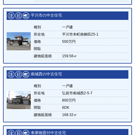
平川市の中古住宅
種別
一戸建
所在地
平川市本町南柳田25-1
価格
500万円
間取
建物延面積
159.56㎡
南城西の中古住宅
種別
一戸建
所在地
弘前市南城西2-5-7
価格
800万円
間取
6DK
建物延面積
168.32㎡
車庫物置付中古住宅