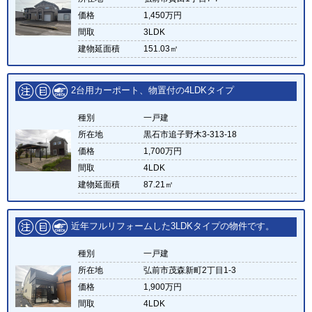
価格
1,450万円
間取
3LDK
建物延面積
151.03㎡
2台用カーポート、物置付の4LDKタイプ
種別
一戸建
所在地
黒石市追子野木3-313-18
価格
1,700万円
間取
4LDK
建物延面積
87.21㎡
近年フルリフォームした3LDKタイプの物件です。
種別
一戸建
所在地
弘前市茂森新町2丁目1-3
価格
1,900万円
間取
4LDK